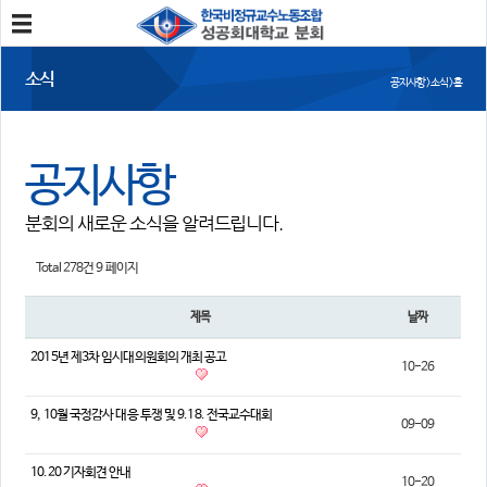
분회소개
소식
공지사항 > 소식 > 홈
성공회대분회
회칙
조합원가입
공지사항
소식
분회의 새로운 소식을 알려드립니다.
공지사항
조합활동
언론보도
Total 278건
9 페이지
참여
제목
날짜
자유게시판
건의사항
2015년 제3차 임시대의원회의 개최 공고
10-26
자료
9, 10월 국정감사 대응 투쟁 및 9.18. 전국교수대회
09-09
사진/영상자료
분회자료
참고자료
10.20 기자회견 안내
10-20