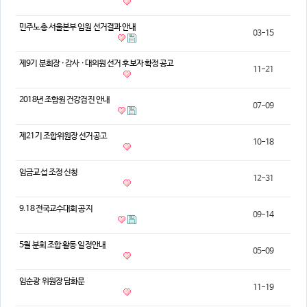
의견
민주노총 서울본부 임원 선거결과 안내
03-15
칼럼/기고
토론회자료
제9기 분회장 · 감사 · 대의원 선거 후보자 확정 공고
11-21
2018년 조합원 건강검진 안내
07-09
제21기 조합위원장 선거공고
10-18
임금교섭 조정 신청
12-31
9.18 전국교수대회 공지
09-14
5월 분회 조합 활동 일정안내
05-09
임순광 위원장 담화문
11-19