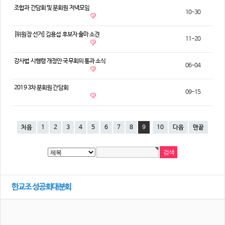
조합과 간담회 및 분회원 저녁모임
10-30
[위원장 선거] 김용섭 후보자 출마 소견
11-20
강사법 시행령 개정안 국무회의 통과 소식
06-04
2019 3차 분회원 간담회
09-15
처음
1
2
3
4
5
6
7
8
9
10
다음
맨끝
한교조 성공회대분회