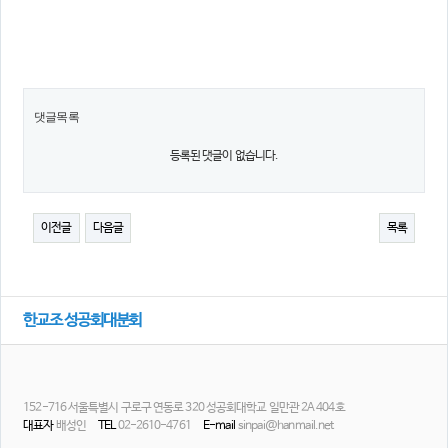
의견
칼럼/기고
토론회자료
댓글목록
등록된 댓글이 없습니다.
이전글
다음글
목록
한교조 성공회대분회
152-716 서울특별시 구로구 연동로 320 성공회대학교 일만관 2A 404호
대표자
배성인
TEL
02-2610-4761
E-mail
sinpai@hanmail.net