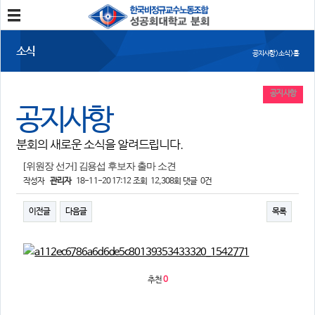
분회소개
소식
공지사항 > 소식 > 홈
성공회대분회
회칙
조합원가입
공지사항
공지사항
소식
분회의 새로운 소식을 알려드립니다.
공지사항
조합활동
언론보도
[위원장 선거] 김용섭 후보자 출마 소견
작성자
관리자
18-11-20 17:12
조회
12,308회
댓글
0건
참여
이전글
다음글
목록
자유게시판
건의사항
자료
사진/영상자료
분회자료
추천
0
참고자료