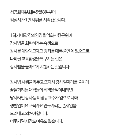
의견
성공회대분회는 5월 8일부터
칼럼/기고
토론회자료
점심시간 1인 시위를
시작했습니다.
1학기 대학 강의환경을 악화시킨 근원이
강사법을 회피하려는 속셈으로
강사를 대량해고하고
강좌를 대폭
줄인 데 있으므로
나빠진 교육환경을 복구하는 길은
강사법을 올바르게 시행하는 것입니다.
강사법 시행을 앞두고 또다시 강사 일자리를 줄이려
꿈틀거리는 대학들의 획책을 막아내려면
당사자인 강사 등 비정규교수가 앞으로 나와
생활인이요 교육자요 연구자라는 존재임을
드러내고 외쳐야 합니다.
머뭇거릴 시간도 여유도 없습니다.