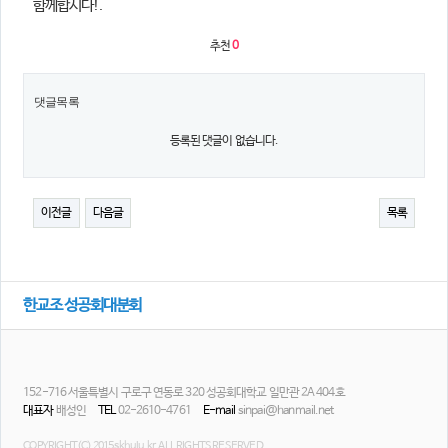
함께합시다!.
추천
0
댓글목록
등록된 댓글이 없습니다.
이전글
다음글
목록
한교조 성공회대분회
152-716 서울특별시 구로구 연동로 320 성공회대학교 일만관 2A 404호
대표자
배성인
TEL
02-2610-4761
E-mail
sinpai@hanmail.net
COPYRIGHT(C) 2015 skhulu.kr. ALL RIGHTS RESERVED.