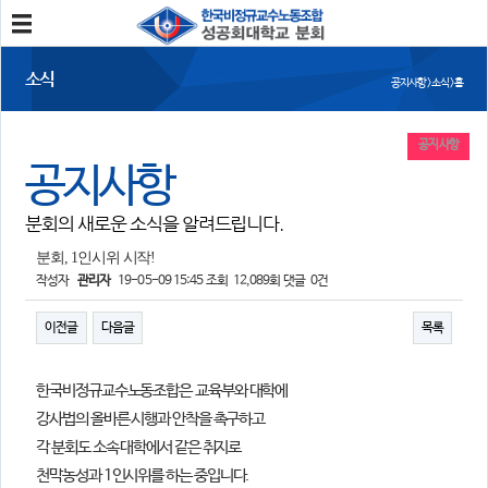
분회소개
소식
공지사항 > 소식 > 홈
성공회대분회
회칙
조합원가입
공지사항
공지사항
소식
분회의 새로운 소식을 알려드립니다.
공지사항
조합활동
언론보도
분회, 1인시위 시작!
작성자
관리자
19-05-09 15:45
조회
12,089회
댓글
0건
참여
이전글
다음글
목록
자유게시판
건의사항
한국비정규교수노동조합은
교육부와 대학에
자료
강사법의 올바른 시행과 안착을 촉구하고
사진/영상자료
분회자료
각 분회도 소속 대학에서 같은 취지로
참고자료
천막농성과 1인시위를
하는 중입니다.