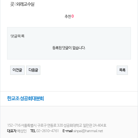
곳 : 외래교수실
의견
칼럼/기고
토론회자료
추천
0
댓글목록
등록된 댓글이 없습니다.
이전글
다음글
목록
한교조 성공회대분회
152-716 서울특별시 구로구 연동로 320 성공회대학교 일만관 2A 404호
대표자
배성인
TEL
02-2610-4761
E-mail
sinpai@hanmail.net