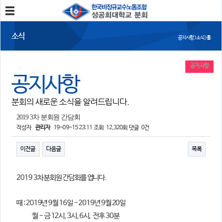
분회소개
소식
공지사항 > 소식 > 홈
성공회대분회
회칙
조합원가입
공지사항
공지사항
소식
분회의 새로운 소식을 알려드립니다.
공지사항
조합활동
언론보도
2019 3차 분회원 간담회
작성자
관리자
19-09-15 23:11
조회
12,320회
댓글
0건
참여
이전글
다음글
목록
자유게시판
건의사항
2019 3차 분회원 간담회를 엽니다.
자료
사진/영상자료
분회자료
때 : 2019년 9월 16일 - 2019년 9월
20일
참고자료
월 - 금 12시, 3시, 6시, 전후 30분