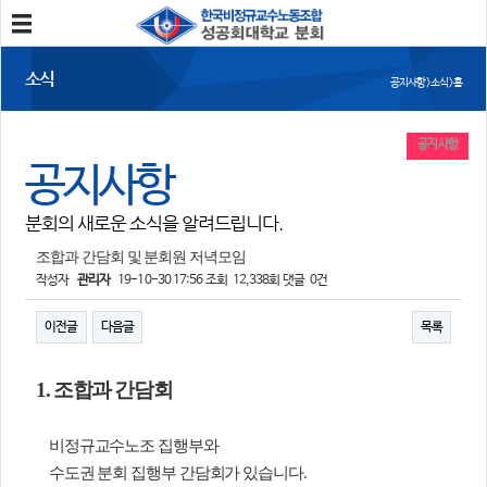
분회소개
소식
공지사항 > 소식 > 홈
성공회대분회
회칙
조합원가입
공지사항
공지사항
소식
분회의 새로운 소식을 알려드립니다.
공지사항
조합활동
언론보도
조합과 간담회 및 분회원 저녁모임
작성자
관리자
19-10-30 17:56
조회
12,338회
댓글
0건
참여
이전글
다음글
목록
자유게시판
건의사항
1. 조합과 간담회
자료
사진/영상자료
분회자료
비정규교수노조 집행부와
참고자료
수도권 분회 집행부 간담회가 있습니다
.