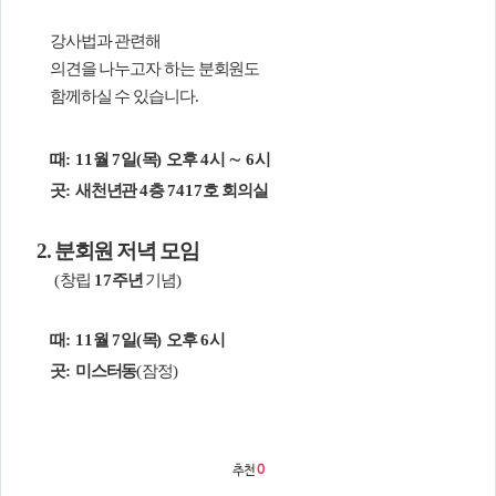
의견
강사법과 관련해
칼럼/기고
토론회자료
의견을 나누고자 하는 분회원도
함께하실 수 있습니다
.
때
: 11
월
7
일
(
목
)
오후
4
시
∼
6
시
곳
:
새천년관
4
층
7417
호 회의실
2. 분회원 저녁 모임
(
창립
17
주년
기념
)
때
: 11
월
7
일
(
목
)
오후
6
시
곳
:
미스터동
(
잠정
)
추천
0