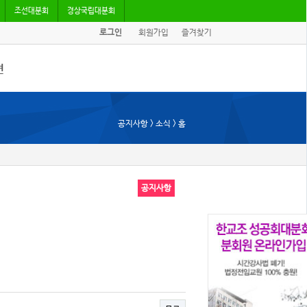
조선대분회
경상국립대분회
로그인
회원가입
즐겨찾기
견
/기고
공지사항 > 소식 > 홈
회자료
공지사항