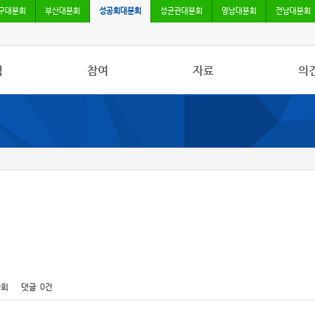
구대분회
부산대분회
성공회대분회
성균관대분회
영남대분회
전남대분회
식
참여
자료
의
사항
자유게시판
사진/영상자료
칼럼
활동
건의사항
분회자료
토론
보도
참고자료
9회
댓글
0건