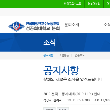
비정규교수노조
경북대분회
대
분회소개
소
소식
성공회대분회
공지
회칙
조합
조합원가입
언론
공지사항
조합활동
언론보도
공지사항
분회의 새로운 소식을 알려드립니다.
2019 전국노동자대회(2019.11.9.) 안내
작성자
관리자
19-11-05 16:08
조회
11,99