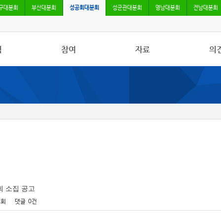
구대분회
부산대분회
성공회대분회
성균관대분회
영남대분회
전남대분회
식
참여
자료
의
사항
자유게시판
사진/영상자료
칼럼
활동
건의사항
분회자료
토론
보도
참고자료
회 소집 공고
7회
댓글
0건