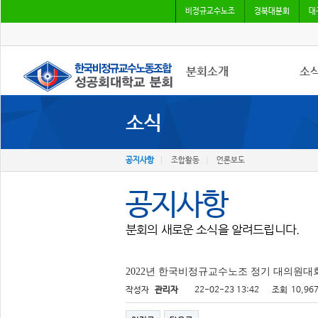
비정규교수노조
경북대분회
대
분회소개
소
소식
성공회대분회
공지
회칙
조합
조합원가입
언론
공지사항
조합활동
언론보도
공지사항
분회의 새로운 소식을 알려드립니다.
2022년 한국비정규교수노조 정기 대의원대
작성자
관리자
22-02-23 13:42
조회
10,96