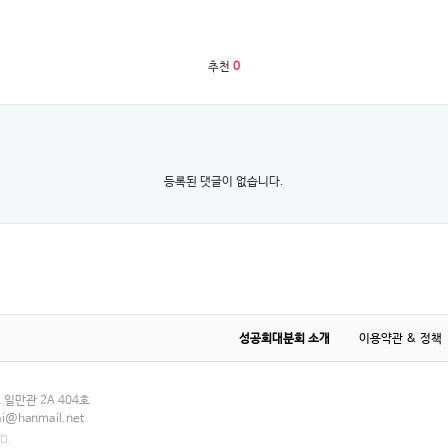
추천
0
등록된 댓글이 없습니다.
성공회대분회 소개
이용약관 & 정책
일만관 2A 404호
ai@hanmail.net
D.