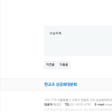
댓글목록
이전글
다음글
한교조 성공회대분회
152-716 서울특별시 구로구 연동로 320 성공회대학교 
대표자
배성인
TEL
02-2610-4761
E-mail
sinp
COPYRIGHT(C) 2015 skhulu.kr. ALL RIGHTS RESERVE