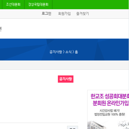
조선대분회
경상국립대분회
로그인
회원가입
즐겨찾기
견
/기고
공지사항 > 소식 > 홈
회자료
공지사항