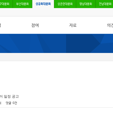
구대분회
부산대분회
성공회대분회
성균관대분회
영남대분회
전남대분회
식
참여
자료
의
사항
자유게시판
사진/영상자료
칼럼
활동
건의사항
분회자료
토론
보도
참고자료
거 일정 공고
회
댓글
0건