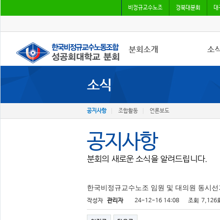
비정규교수노조
경북대분회
대
분회소개
소
소식
성공회대분회
공지
회칙
조합
조합원가입
언론
공지사항
조합활동
언론보도
공지사항
분회의 새로운 소식을 알려드립니다.
한국비정규교수노조 임원 및 대의원 동시선
작성자
관리자
24-12-16 14:08
조회
7,126