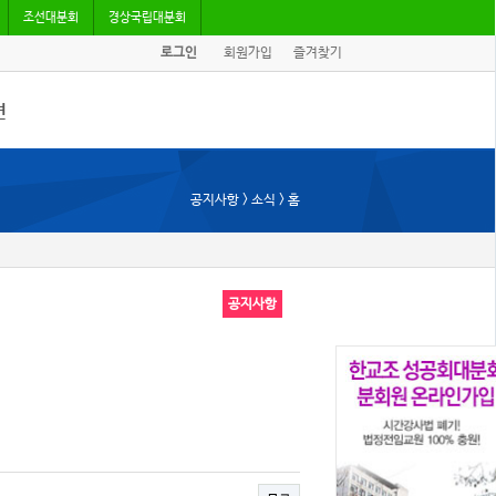
조선대분회
경상국립대분회
로그인
회원가입
즐겨찾기
견
/기고
공지사항 > 소식 > 홈
회자료
공지사항