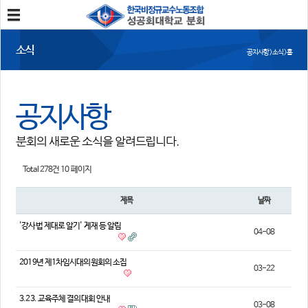
분회소개
소식
공지사항 > 소식 > 홈
성공회대분회
회칙
조합원가입
공지사항
소식
분회의 새로운 소식을 알려드립니다.
공지사항
조합활동
언론보도
Total 278건
10 페이지
참여
제목
날짜
자유게시판
건의사항
'강사법 제대로 알기' 게재 등 알림
04-08
자료
2019년 제1차임시대의원회의 소집
03-22
사진/영상자료
분회자료
참고자료
3.23. 교육주체 결의대회 안내
03-08