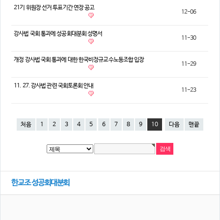
21기 위원장 선거 투표기간 연장 공고
12-06
강사법 국회 통과에 성공회대분회 성명서
11-30
개정 강사법 국회 통과에 대한 한국비정규교수노동조합 입장
11-29
11. 27. 강사법 관련 국회토론회 안내
11-23
처음
1
2
3
4
5
6
7
8
9
10
다음
맨끝
한교조 성공회대분회