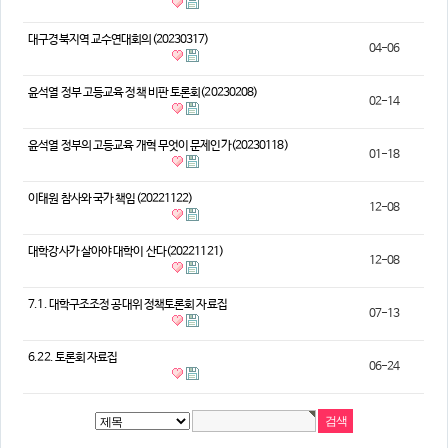
의견
대구경북지역 교수연대회의(20230317)
04-06
칼럼/기고
토론회자료
윤석열 정부 고등교육 정책 비판 토론회(20230208)
02-14
윤석열 정부의 고등교육 개혁 무엇이 문제인가(20230118)
01-18
이태원 참사와 국가 책임(20221122)
12-08
대학강사가 살아야 대학이 산다(20221121)
12-08
7.1. 대학구조조정 공대위 정책토론회 자료집
07-13
6.22. 토론회 자료집
06-24