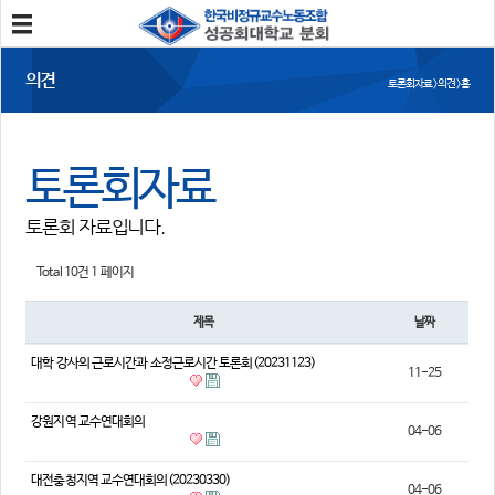
분회소개
의견
토론회자료 > 의견 > 홈
성공회대분회
회칙
조합원가입
토론회자료
소식
토론회 자료입니다.
공지사항
조합활동
언론보도
Total 10건
1 페이지
참여
제목
날짜
자유게시판
건의사항
대학 강사의 근로시간과 소정근로시간 토론회(20231123)
11-25
자료
강원지역 교수연대회의
04-06
사진/영상자료
분회자료
참고자료
대전충청지역 교수연대회의(20230330)
04-06