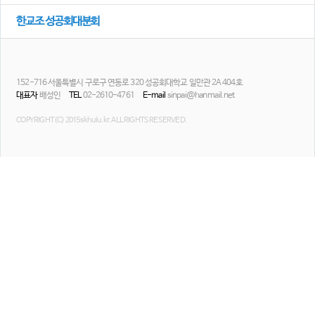
의견
한교조 성공회대분회
칼럼/기고
토론회자료
152-716 서울특별시 구로구 연동로 320 성공회대학교 일만관 2A 404호
대표자
배성인
TEL
02-2610-4761
E-mail
sinpai@hanmail.net
COPYRIGHT(C) 2015 skhulu.kr. ALL RIGHTS RESERVED.