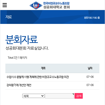
분회소개
자료
분회자료 > 자료 > 홈
성공회대분회
회칙
조합원가입
분회자료
소식
성공회대분회 자료실입니다.
공지사항
조합활동
언론보도
Total 2건
1 페이지
참여
제목
날짜
자유게시판
건의사항
수업시수 분할제 시행 계획에 관한 비정규교수노동조합 의견
07-06
자료
강의평가제 개선안 제언
07-06
사진/영상자료
분회자료
참고자료