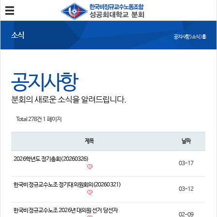
분회소개
소식
공지사항 > 소식 > 홈
성공회대분회
회칙
조합원가입
공지사항
소식
분회의 새로운 소식을 알려드립니다.
공지사항
조합활동
언론보도
Total 278건
1 페이지
참여
제목
날짜
자유게시판
건의사항
2026학년도 정기총회(20260326)
03-17
자료
한국비정규교수노조 정기대의원회의(20260321)
03-12
사진/영상자료
분회자료
참고자료
한국비정규교수노조 2026년 대의원 선거 당선자
02-09