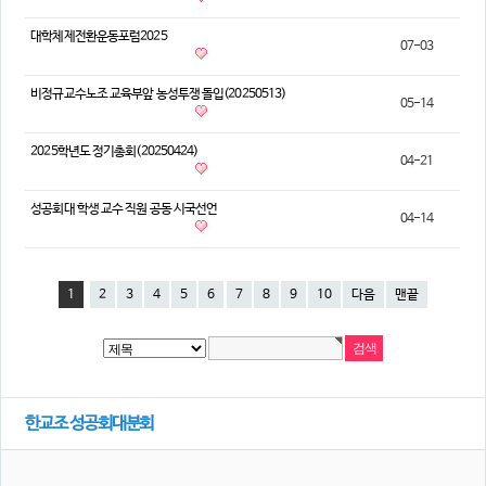
대학체제전환운동포럼2025
07-03
비정규교수노조 교육부앞 농성투쟁 돌입(20250513)
05-14
2025학년도 정기총회(20250424)
04-21
성공회대 학생 교수 직원 공동 시국선언
04-14
1
2
3
4
5
6
7
8
9
10
다음
맨끝
한교조 성공회대분회