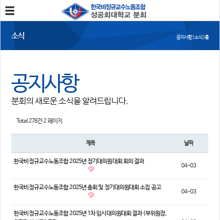
분회소개
소식
공지사항 > 소식 > 홈
성공회대분회
회칙
조합원가입
공지사항
소식
분회의 새로운 소식을 알려드립니다.
공지사항
조합활동
언론보도
Total 278건
2 페이지
참여
제목
날짜
자유게시판
건의사항
한국비정규교수노동조합 2025년 정기대의원대회 회의 결과
04-03
자료
한국비정규교수노동조합 2025년 총회 및 정기대의원대회 소집 공고
04-03
사진/영상자료
분회자료
참고자료
한국비정규교수노동조합 2025년 1차 임시대의원대회 결과 (부위원장,