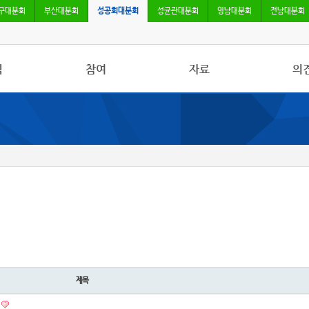
구대분회
부산대분회
성공회대분회
성균관대분회
영남대분회
전남대분회
식
참여
자료
의
사항
자유게시판
사진/영상자료
칼럼
활동
건의사항
분회자료
토론
보도
참고자료
제목