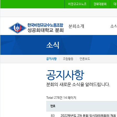
비정규교수노조
경북대분회
대
분회소개
소
소식
성공회대분회
공지
회칙
조합
조합원가입
언론
공지사항
조합활동
언론보도
공지사항
분회의 새로운 소식을 알려드립니다.
Total 278건
14 페이지
번호
83
2022학년도 2차 분회 임시대의원회의 개최