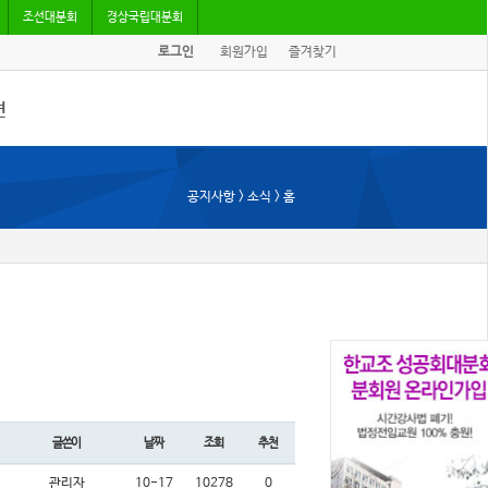
조선대분회
경상국립대분회
로그인
회원가입
즐겨찾기
견
/기고
공지사항 > 소식 > 홈
회자료
글쓴이
날짜
조회
추천
관리자
10-17
10278
0